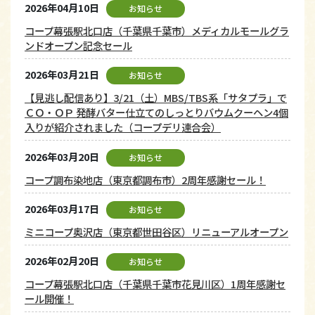
2026年04月10日
お知らせ
コープ幕張駅北口店（千葉県千葉市）メディカルモールグラ
ンドオープン記念セール
2026年03月21日
お知らせ
【見逃し配信あり】3/21（土）MBS/TBS系「サタプラ」で
ＣＯ・ＯＰ 発酵バター仕立てのしっとりバウムクーヘン4個
入りが紹介されました（コープデリ連合会）
2026年03月20日
お知らせ
コープ調布染地店（東京都調布市）2周年感謝セール！
2026年03月17日
お知らせ
ミニコープ奥沢店（東京都世田谷区）リニューアルオープン
2026年02月20日
お知らせ
コープ幕張駅北口店（千葉県千葉市花見川区）1周年感謝セ
ール開催！