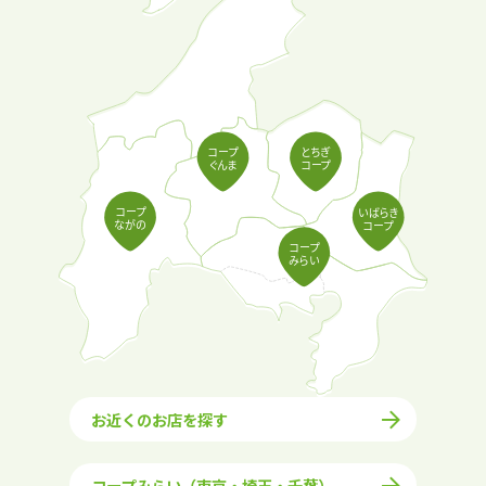
コ
ー
プ
と
ち
ぎ
ぐ
ん
ま
コ
ー
プ
コ
ー
プ
い
ば
ら
き
な
が
の
コ
ー
プ
コ
ー
プ
み
ら
い
お近くのお店を探す
コープみらい（東京・埼玉・千葉）